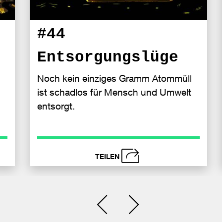
#44
Entsorgungslüge
Noch kein einziges Gramm Atommüll
ist schadlos für Mensch und Umwelt
entsorgt.
TEILEN
schließen
i
Senden
Bei
Se
Einen Slide zurück
Einen Slide vor
acebook
Face