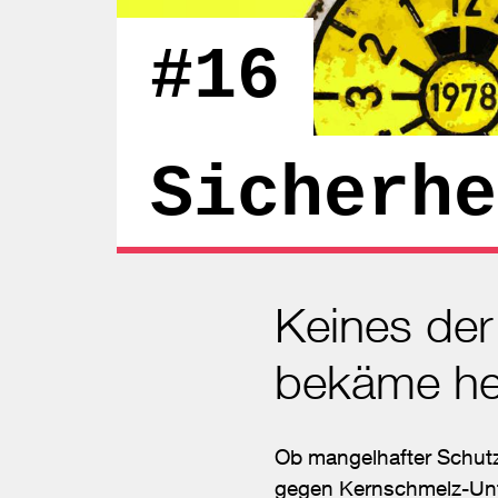
#16
Sicherhe
Keines der
bekäme he
Ob mangelhafter Schut
gegen Kernschmelz-Unfäl