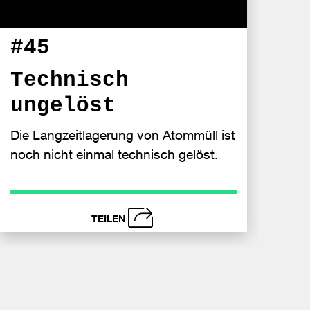
#45
#4
Technisch
1.
ungelöst
Atomm
eine 
Die Langzeitlagerung von Atommüll ist
und 
noch nicht einmal technisch gelöst.
TEILEN
schließen
s
nden
Bei
Send
book
Faceboo