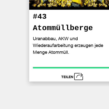
#43
Atommüllberge
Uranabbau, AKW und
Wiederaufarbeitung erzeugen jede
Menge Atommüll.
TEILEN
schließen
Be
F