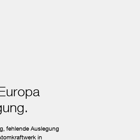
 Europa
gung.
g, fehlende Auslegung
Atomkraftwerk in