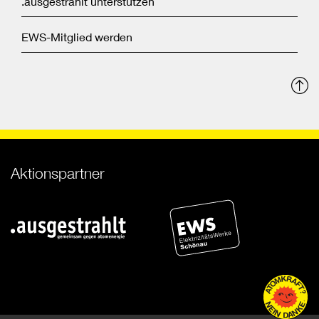
.ausgestrahlt unterstützen
EWS-Mitglied werden
N
o
Aktionspartner