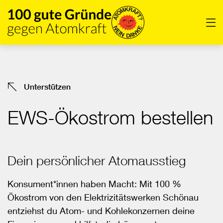
Direkt
zum
Men
Inhalt
der
Seite
springen
Unterstützen
EWS-Ökostrom bestellen
Dein persönlicher Atomausstieg
Konsument*innen haben Macht: Mit 100 %
Ökostrom von den Elektrizitätswerken Schönau
entziehst du Atom- und Kohlekonzernen deine