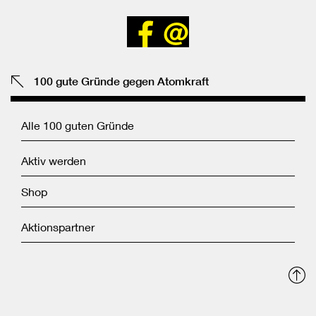
Bei
Senden
Facebook
teilen
100 gute Gründe gegen Atomkraft
Alle 100 guten Gründe
Aktiv werden
Shop
Aktionspartner
N
o