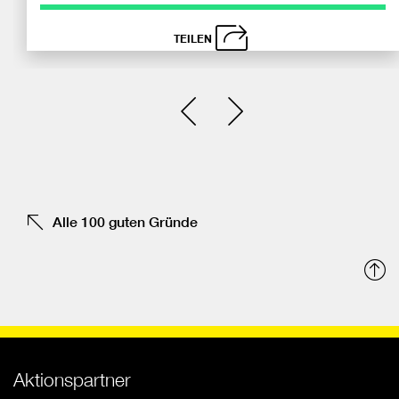
TEILEN
schließen
Bei
Einen Slide zurück
Einen Slide vor
Fa
tei
Alle 100 guten Gründe
N
o
Aktionspartner