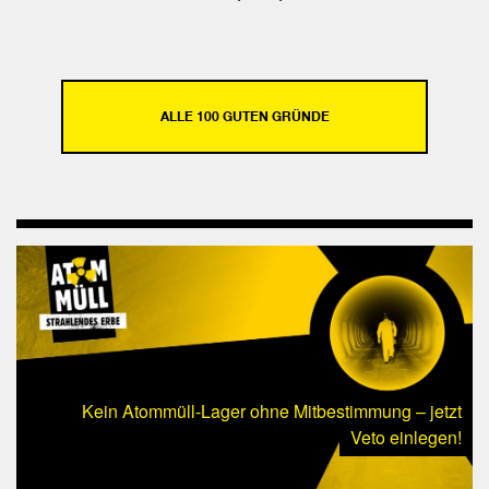
Einen Slide zurück
Einen Slide vor
Fa
teil
ALLE 100 GUTEN GRÜNDE
Kein Atommüll-Lager ohne Mitbestimmung – jetzt
Veto einlegen!