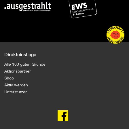
Direkteinstiege
Alle 100 guten Gründe
Aktionspartner
Shop
Aktiv werden
Unterstützen
100
gute
Gründe
gegen
Atomkraft