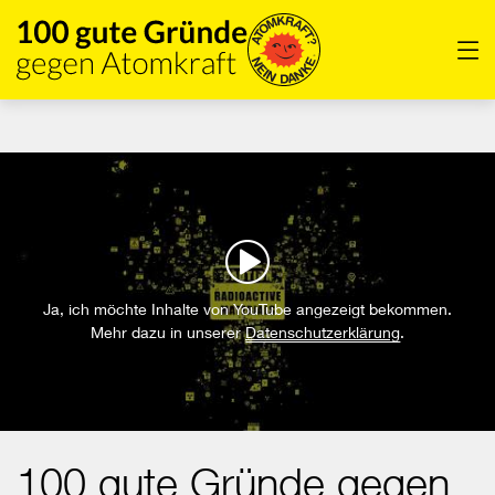
Direkt
zum
Men
Inhalt
der
Seite
springen
Ja, ich möchte Inhalte von YouTube angezeigt bekommen.
Mehr dazu in unserer
Datenschutzerklärung
.
100 gute Gründe gegen