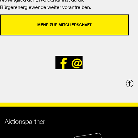
Bürgerenergiewende weiter vorantreiben.
MEHR ZUR MITGLIEDSCHAFT
Bei
Senden
Facebook
teilen
N
o
Aktionspartner