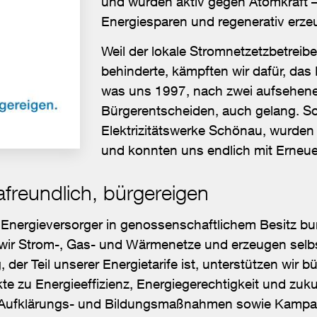
und wurden aktiv gegen Atomkraft – 
Energiesparen und regenerativ erze
Weil der lokale Stromnetzetzbetreiber
behinderte, kämpften wir dafür, das
was uns 1997, nach zwei aufsehen
Bürgerentscheiden, auch gelang. So
Elektrizitätswerke Schönau, wurden
und konnten uns endlich mit Erneue
freundlich, bürgereigen
als Energieversorger in genossenschaftlichem Besitz
wir Strom-, Gas- und Wärmenetze und erzeugen selb
 der Teil unserer Energietarife ist, unterstützen wir b
e zu Energieeffizienz, Energiegerechtigkeit und zuk
h Aufklärungs- und Bildungsmaßnahmen sowie Kamp