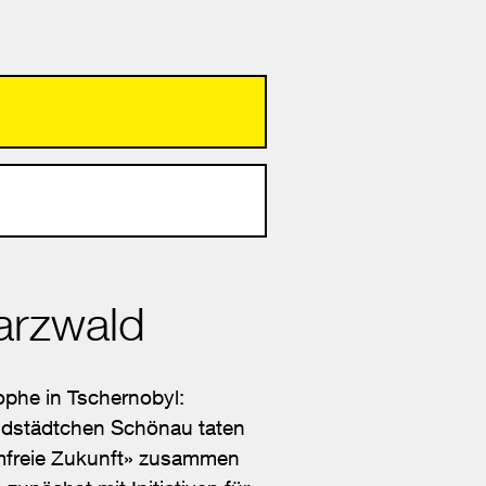
arzwald
phe in Tschernobyl:
ldstädtchen Schönau taten
tomfreie Zukunft» zusammen