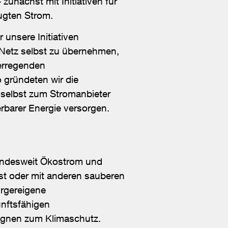
zunächst mit Initiativen für
ugten Strom.
 unsere Initiativen
 Netz selbst zu übernehmen,
erregenden
 gründeten wir die
 selbst zum Stromanbieter
rbarer Energie versorgen.
 bundesweit Ökostrom und
st oder mit anderen sauberen
ürgereigene
unftsfähigen
agnen zum Klimaschutz.