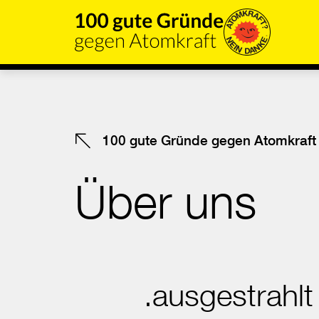
Direkt
zum
Inhalt
der
Seite
springen
100 gute Gründe gegen Atomkraft
Über uns
.ausgestrahlt