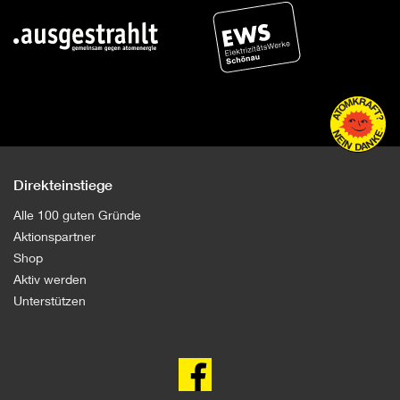
Direkteinstiege
Alle 100 guten Gründe
Aktionspartner
Shop
Aktiv werden
Unterstützen
100
gute
Gründe
gegen