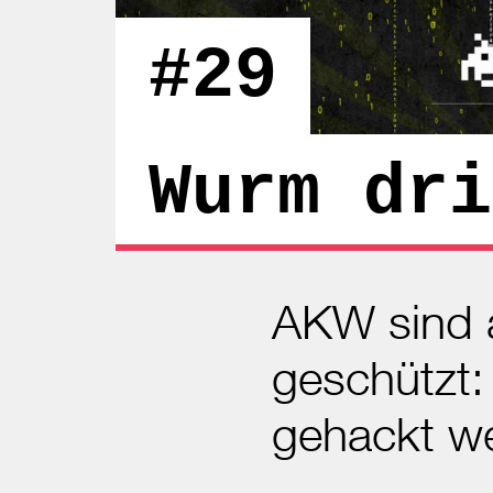
#29
Wurm dri
AKW sind a
geschützt
gehackt w