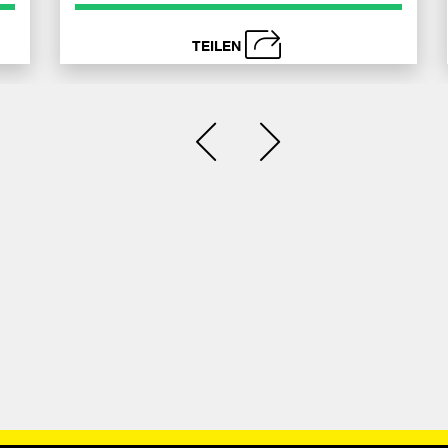
TEILEN
schließen
i
Senden
Bei
Se
Einen Slide zurück
Einen Slide vor
acebook
Face
ilen
teilen