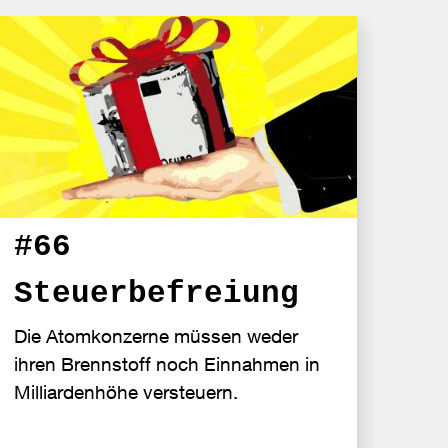
#6
#66
Fo
Steuerbefreiung
Der 
Die Atomkonzerne müssen weder
Atomr
ihren Brennstoff noch Einnahmen in
Fors
Milliardenhöhe versteuern.