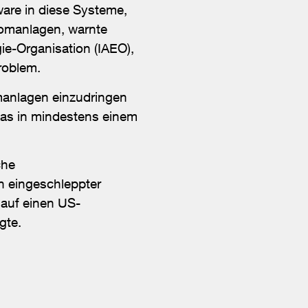
are in diese Systeme,
omanlagen, warnte
e-Organisation (IAEO),
roblem.
manlagen einzudringen
das in mindestens einem
che
 eingeschleppter
 auf einen US-
gte.