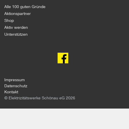
Alle 100 guten Gründe
Aktionspartner
Shop
Aktiv werden
Unterstützen
100
gute
Gründe
gegen
Atomkraft
auf
facebook
Impressum
Datenschutz
Kontakt
© Elektrizitätswerke Schönau eG 2026