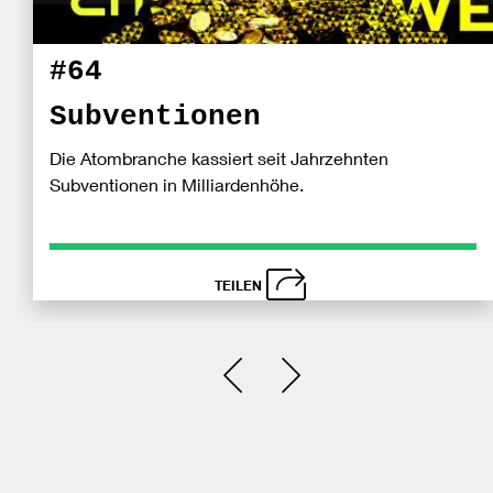
#64
Subventionen
Die Atombranche kassiert seit Jahrzehnten
Subventionen in Milliardenhöhe.
TEILEN
schließen
Bei
Einen Slide zurück
Einen Slide vor
Fa
tei