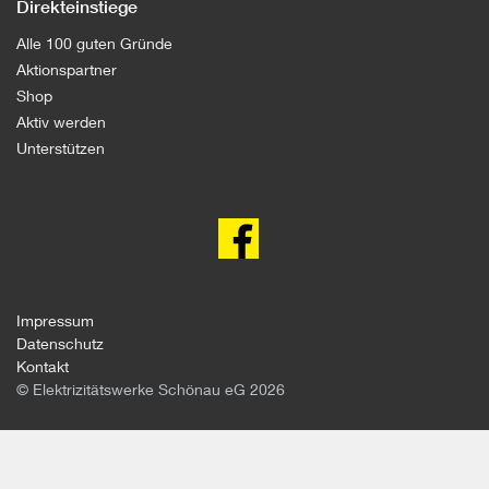
Direkteinstiege
Alle 100 guten Gründe
Aktionspartner
Shop
Aktiv werden
Unterstützen
100
gute
Gründe
gegen
Atomkraft
auf
facebook
Impressum
Datenschutz
Kontakt
© Elektrizitätswerke Schönau eG 2026