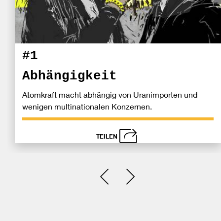
#1
Abhängigkeit
Atomkraft macht abhängig von Uranimporten und
wenigen multinationalen Konzernen.
TEILEN
schließen
Bei
Einen Slide zurück
Einen Slide vor
Fa
tei