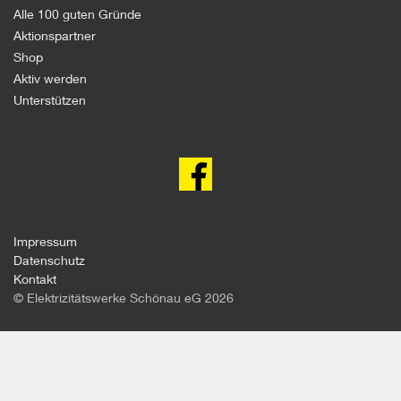
Alle 100 guten Gründe
Aktionspartner
Shop
Aktiv werden
Unterstützen
100
gute
Gründe
gegen
Atomkraft
auf
facebook
Impressum
Datenschutz
Kontakt
© Elektrizitätswerke Schönau eG 2026