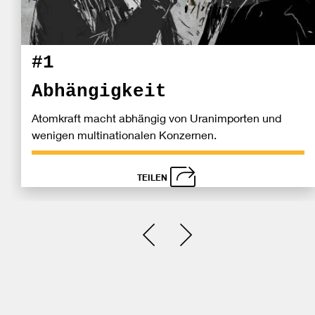
#1
Abhängigkeit
Atomkraft macht abhängig von Uranimporten und
wenigen multinationalen Konzernen.
TEILEN
schließen
Bei
Einen Slide zurück
Einen Slide vor
Fa
tei