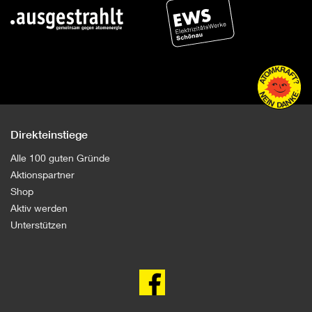
Direkteinstiege
Alle 100 guten Gründe
Aktionspartner
Shop
Aktiv werden
Unterstützen
100
gute
Gründe
gegen
Atomkraft