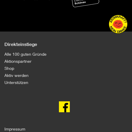
Direkteinstiege
Alle 100 guten Gründe
Aktionspartner
Shop
Aktiv werden
Unterstützen
100
gute
Gründe
gegen
Atomkraft
auf
facebook
Impressum