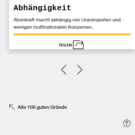
Abhängigkeit
Atomkraft macht abhängig von Uranimporten und
wenigen multinationalen Konzernen.
TEILEN
schließen
Bei
Einen Slide zurück
Einen Slide vor
Fa
tei
Alle 100 guten Gründe
N
o