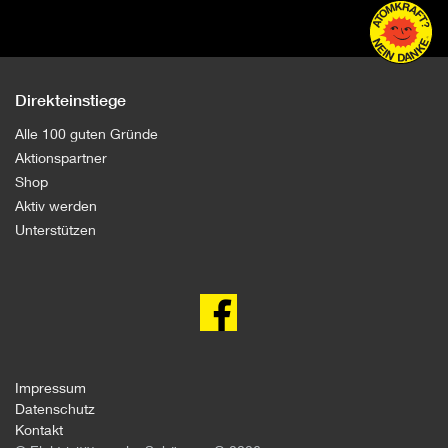
Direkteinstiege
Alle 100 guten Gründe
Aktionspartner
Shop
Aktiv werden
Unterstützen
100
gute
Gründe
gegen
Atomkraft
auf
facebook
Impressum
Datenschutz
Kontakt