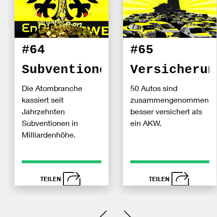
#64
#65
Subventionen
Versicherun
Die Atombranche
50 Autos sind
kassiert seit
zusammengenommen
Jahrzehnten
besser versichert als
Subventionen in
ein AKW.
Milliardenhöhe.
TEILEN
TEILEN
schließen
schließen
Bei
Senden
Bei