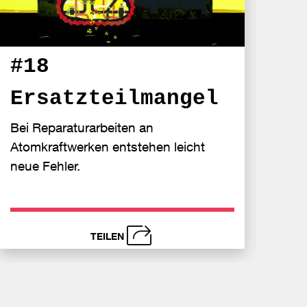
#1
#18
St
Ersatzteilmangel
40 Ja
Bei Reparaturarbeiten an
für d
Atomkraftwerken entstehen leicht
neue Fehler.
TEILEN
schließen
s
nden
Bei
Send