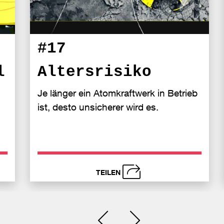
#17
l
Altersrisiko
Je länger ein Atomkraftwerk in Betrieb
ist, desto unsicherer wird es.
TEILEN
schließen
i
Senden
Bei
Se