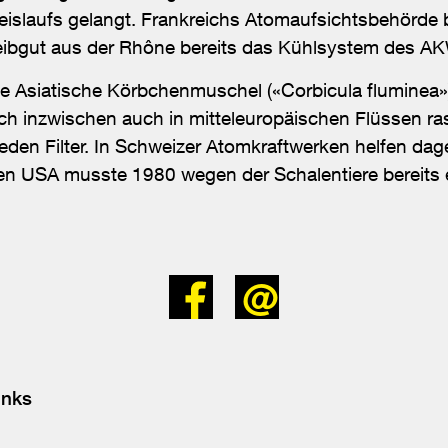
slaufs gelangt. Frankreichs Atomaufsichtsbehörde be
Treibgut aus der Rhône bereits das Kühlsystem des A
ie Asiatische Körbchenmuschel («Corbicula fluminea»
ich inzwischen auch in mitteleuropäischen Flüssen ras
eden Filter. In Schweizer Atomkraftwerken helfen da
den USA musste 1980 wegen der Schalentiere bereits
Bei
Senden
Facebook
teilen
inks