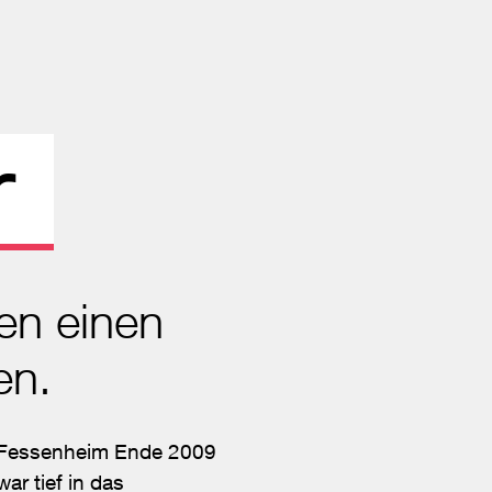
r
en einen
en.
W Fessenheim Ende 2009
r tief in das