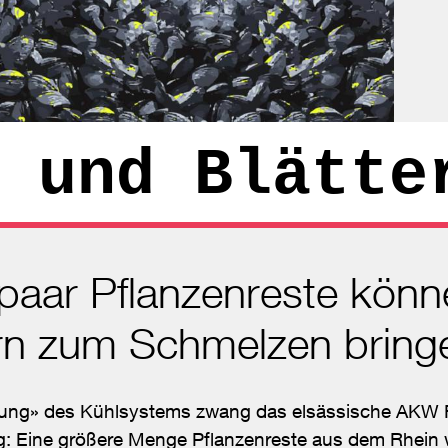
 und Blätte
paar Pflanzenreste könn
rn zum Schmelzen bring
opfung» des Kühlsystems zwang das elsässische AK
g: Eine größere Menge Pflanzenreste aus dem Rhein wa