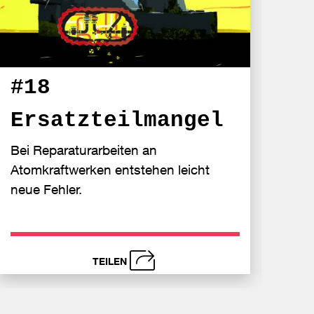
#1
#18
St
Ersatzteilmangel
40 Ja
Bei Reparaturarbeiten an
für d
Atomkraftwerken entstehen leicht
neue Fehler.
TEILEN
schließen
s