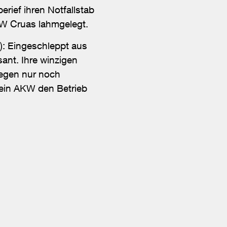
rief ihren Notfallstab
KW Cruas lahmgelegt.
): Eingeschleppt aus
ant. Ihre winzigen
gegen nur noch
 ein AKW den Betrieb