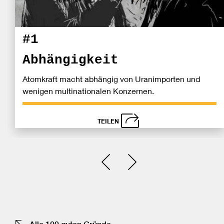
#1
Abhängigkeit
Atomkraft macht abhängig von Uranimporten und
wenigen multinationalen Konzernen.
TEILEN
schließen
Bei
Einen Slide zurück
Einen Slide vor
Fa
tei
Alle 100 guten Gründe