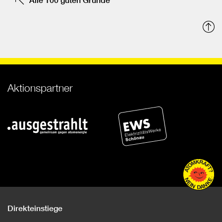
N
o
Aktionspartner
Direkteinstiege