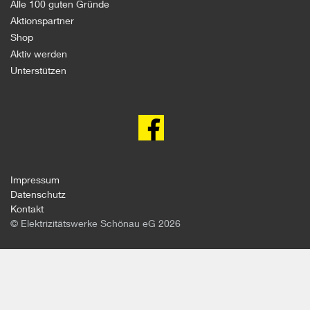
Alle 100 guten Gründe
Aktionspartner
Shop
Aktiv werden
Unterstützen
100
gute
Gründe
gegen
Atomkraft
auf
facebook
Impressum
Datenschutz
Kontakt
© Elektrizitätswerke Schönau eG 2026