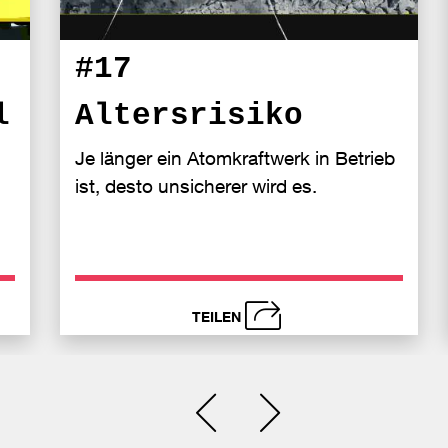
#17
l
Altersrisiko
Je länger ein Atomkraftwerk in Betrieb
ist, desto unsicherer wird es.
TEILEN
schließen
i
Senden
Bei
Se
Einen Slide zurück
Einen Slide vor
acebook
Face