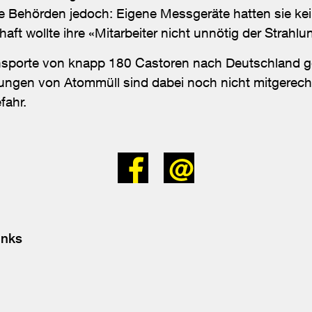
ie Behörden jedoch: Eigene Messgeräte hatten sie ke
aft wollte ihre «Mitarbeiter nicht unnötig der Strahl
nsporte von knapp 180 Castoren nach Deutschland ge
ngen von Atommüll sind dabei noch nicht mitgerechn
fahr.
Bei
Senden
Facebook
teilen
inks