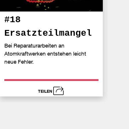
#18
#1
Ersatzteilmangel
St
Bei Reparaturarbeiten an
40 Ja
Atomkraftwerken entstehen leicht
für d
neue Fehler.
TEILEN
schließen
s
nden
Bei
Send
book
Faceboo