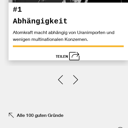
#1
Abhängigkeit
Atomkraft macht abhängig von Uranimporten und
wenigen multinationalen Konzernen.
TEILEN
schließen
Bei
Einen Slide zurück
Einen Slide vor
Fa
tei
Alle 100 guten Gründe