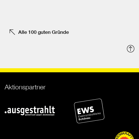
Fa
tei
Alle 100 guten Gründe
N
o
Aktionspartner