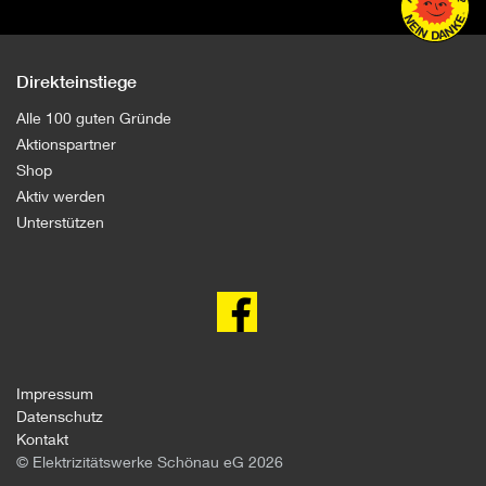
Direkteinstiege
Alle 100 guten Gründe
Aktionspartner
Shop
Aktiv werden
Unterstützen
100
gute
Gründe
gegen
Atomkraft
auf
facebook
Impressum
Datenschutz
Kontakt
© Elektrizitätswerke Schönau eG 2026