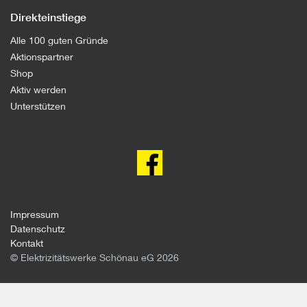
Direkteinstiege
Alle 100 guten Gründe
Aktionspartner
Shop
Aktiv werden
Unterstützen
100
gute
Gründe
gegen
Atomkraft
auf
facebook
Impressum
Datenschutz
Kontakt
© Elektrizitätswerke Schönau eG 2026