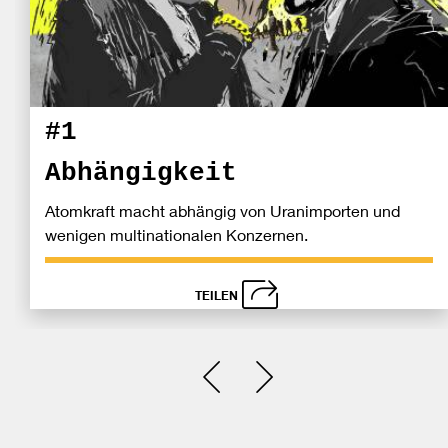
#1
Abhängigkeit
Atomkraft macht abhängig von Uranimporten und
wenigen multinationalen Konzernen.
TEILEN
schließen
Bei
Einen Slide zurück
Einen Slide vor
Fa