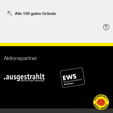
tei
Alle 100 guten Gründe
N
o
Aktionspartner