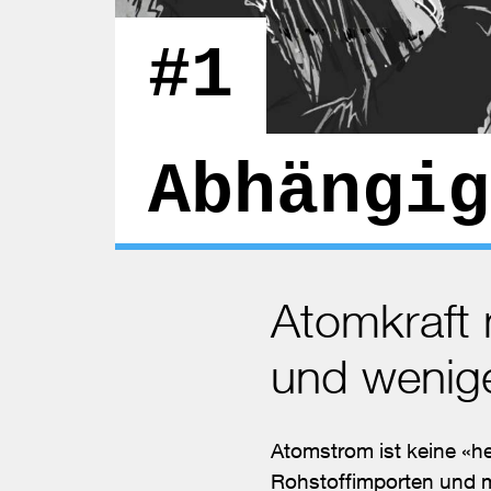
#1
Abhängig
Atomkraft
und wenige
Atomstrom ist keine «h
Rohstoffimporten und m