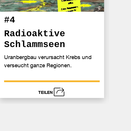
#5
#4
To
Radioaktive
Schlammseen
Urana
überh
Uranbergbau verursacht Krebs und
verseucht ganze Regionen.
TEILEN
schließen
s
nden
Bei
Send
book
Faceboo