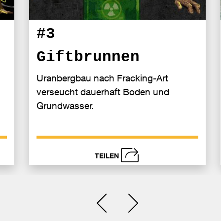
#3
Giftbrunnen
Uranbergbau nach Fracking-Art
verseucht dauerhaft Boden und
Grundwasser.
TEILEN
schließen
i
Senden
Bei
Se
Einen Slide zurück
Einen Slide vor
acebook
Face