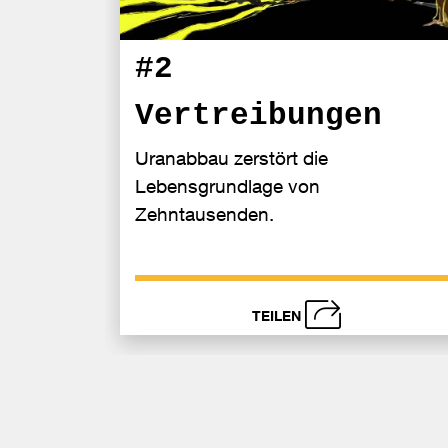
#2
Vertreibungen
Uranabbau zerstört die
Lebensgrundlage von
Zehntausenden.
TEILEN
schließen
Be
F