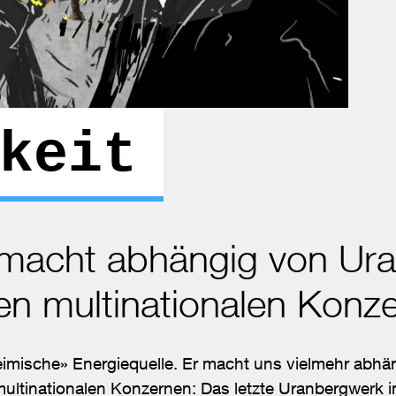
keit
 macht abhängig von Ur
n multinationalen Konz
eimische» Energiequelle. Er macht uns vielmehr abhä
ultinationalen Konzernen: Das letzte Uranbergwerk 