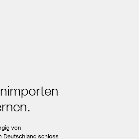
animporten
ernen.
ngig von
in Deutschland schloss