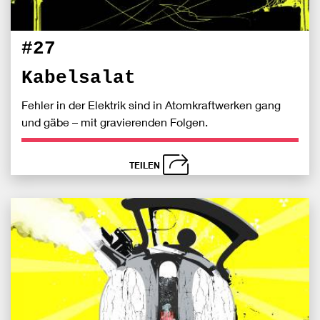
#27
Kabelsalat
Fehler in der Elektrik sind in Atomkraftwerken gang
und gäbe – mit gravierenden Folgen.
TEILEN
schließen
Bei
S
Fac
teile