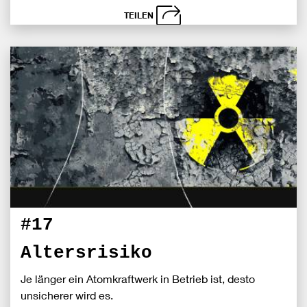
TEILEN
schließen
Bei
S
Fac
teile
#17
Altersrisiko
Je länger ein Atomkraftwerk in Betrieb ist, desto
unsicherer wird es.