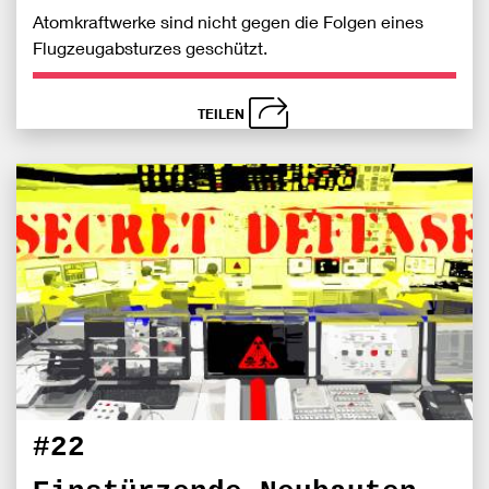
Atomkraftwerke sind nicht gegen die Folgen eines
Flugzeugabsturzes geschützt.
TEILEN
schließen
Bei
S
Fac
teile
#22