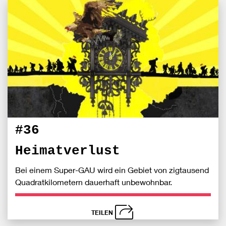
schließen
Bei
S
Fac
teile
#36
Heimatverlust
Bei einem Super-GAU wird ein Gebiet von zigtausend
Quadratkilometern dauerhaft unbewohnbar.
TEILEN