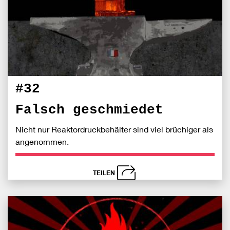
teile
#32
Falsch geschmiedet
Nicht nur Reaktordruckbehälter sind viel brüchiger als
angenommen.
TEILEN
schließen
Bei
S