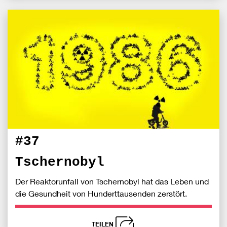
schließen
Bei
S
Fac
teile
#37
Tschernobyl
Der Reaktorunfall von Tschernobyl hat das Leben und
die Gesundheit von Hunderttausenden zerstört.
TEILEN