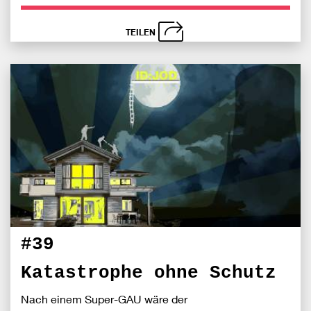
TEILEN
schließen
Bei
S
Fac
teile
#39
Katastrophe ohne Schutz
Nach einem Super-GAU wäre der