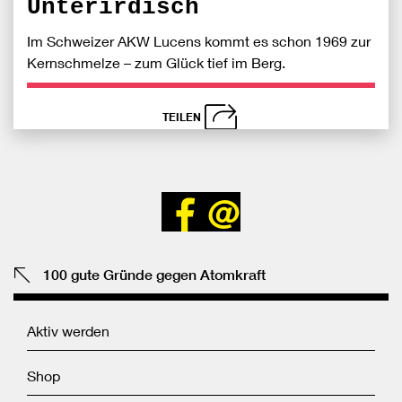
Unterirdisch
Im Schweizer AKW Lucens kommt es schon 1969 zur
Kernschmelze – zum Glück tief im Berg.
TEILEN
schließen
Bei
S
Bei
Senden
Fac
Facebook
teilen
teile
100 gute Gründe gegen Atomkraft
Aktiv werden
Shop