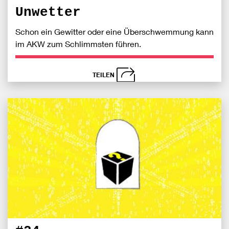
Unwetter
Schon ein Gewitter oder eine Überschwemmung kann
im AKW zum Schlimmsten führen.
TEILEN
schließen
Bei
S
Fac
teile