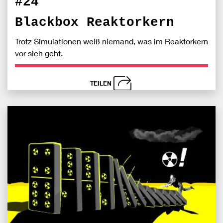
#24
Blackbox Reaktorkern
Trotz Simulationen weiß niemand, was im Reaktorkern
vor sich geht.
TEILEN
schließen
Bei
S
Fac
teile