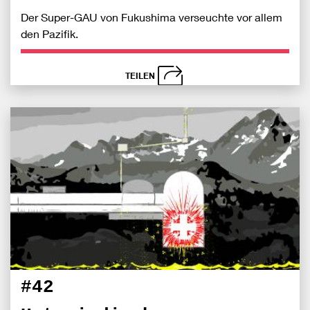
Der Super-GAU von Fukushima verseuchte vor allem
den Pazifik.
TEILEN
schließen
Bei
S
Fac
teile
#42