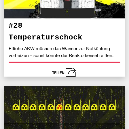
#28
Temperaturschock
Etliche AKW müssen das Wasser zur Notkühlung
vorheizen – sonst könnte der Reaktorkessel reißen.
TEILEN
schließen
Bei
S
Fac
teile