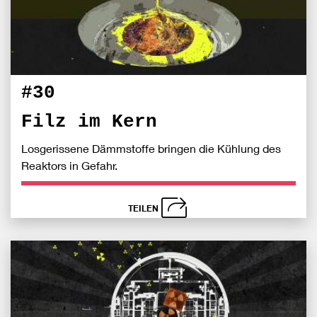
#30
Filz im Kern
Losgerissene Dämmstoffe bringen die Kühlung des
Reaktors in Gefahr.
TEILEN
schließen
Bei
S
Fac
teile