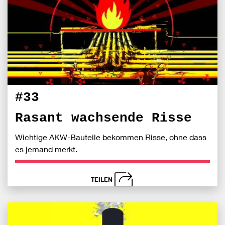
Fac
teile
#33
Rasant wachsende Risse
Wichtige AKW-Bauteile bekommen Risse, ohne dass
es jemand merkt.
TEILEN
schließen
Bei
S