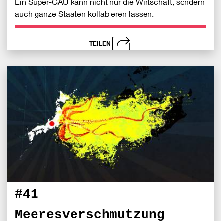
Ein Super-GAU kann nicht nur die Wirtschaft, sondern
auch ganze Staaten kollabieren lassen.
TEILEN
schließen
Bei
S
Fac
teile
#41
Meeresverschmutzung