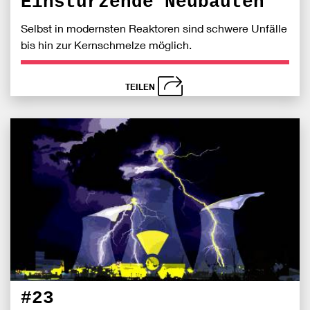
Einstürzende Neubauten
Selbst in modernsten Reaktoren sind schwere Unfälle
bis hin zur Kernschmelze möglich.
TEILEN
schließen
Bei
S
Fac
teile
#23