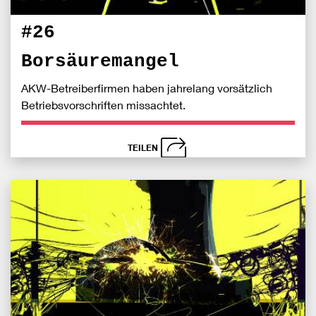
#26
Borsäuremangel
AKW-Betreiberfirmen haben jahrelang vorsätzlich
Betriebsvorschriften missachtet.
TEILEN
schließen
Bei
S
Fac
teile