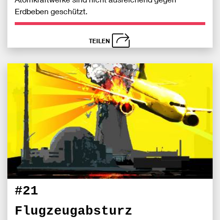
Erdbeben geschützt.
TEILEN
schließen
Bei
S
Fac
teile
#21
Flugzeugabsturz