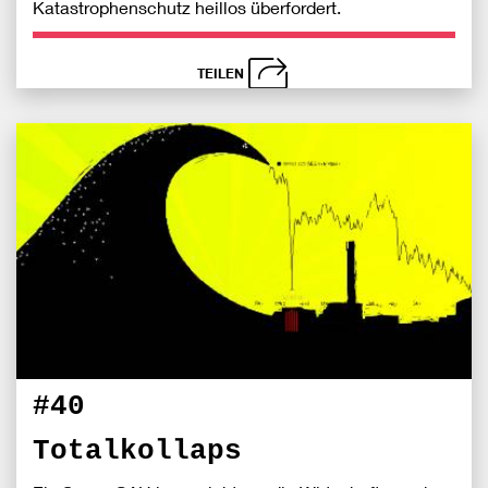
Katastrophenschutz heillos überfordert.
TEILEN
schließen
Bei
S
Fac
teile
#40
Totalkollaps