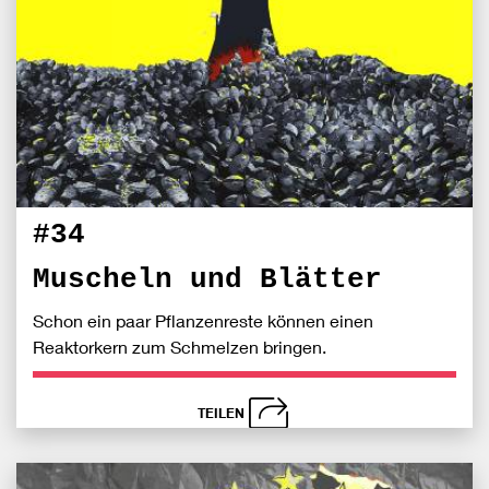
Fac
teile
#34
Muscheln und Blätter
Schon ein paar Pflanzenreste können einen
Reaktorkern zum Schmelzen bringen.
TEILEN
schließen