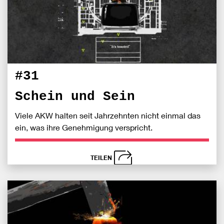
#31
Schein und Sein
Viele AKW halten seit Jahrzehnten nicht einmal das
ein, was ihre Genehmigung verspricht.
TEILEN
schließen
Bei
S
Fac