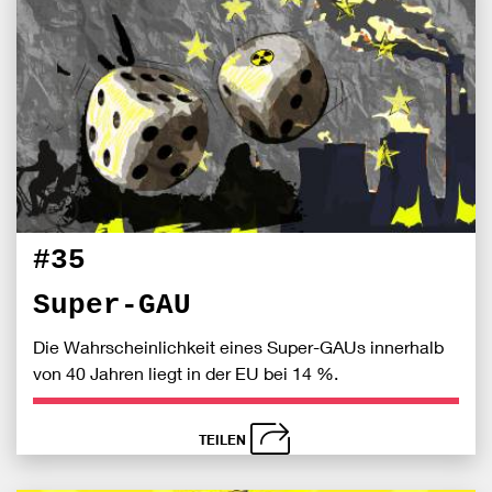
Bei
S
Fac
teile
#35
Super-GAU
Die Wahrscheinlichkeit eines Super-GAUs innerhalb
von 40 Jahren liegt in der EU bei 14 %.
TEILEN