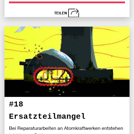
TEILEN
schließen
Bei
S
Fac
teile
#18
Ersatzteilmangel
Bei Reparaturarbeiten an Atomkraftwerken entstehen