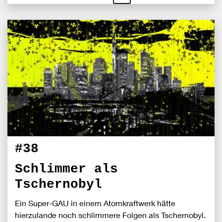
schließen
Bei
S
Fac
teile
#38
Schlimmer als
Tschernobyl
Ein Super-GAU in einem Atomkraftwerk hätte
hierzulande noch schlimmere Folgen als Tschernobyl.