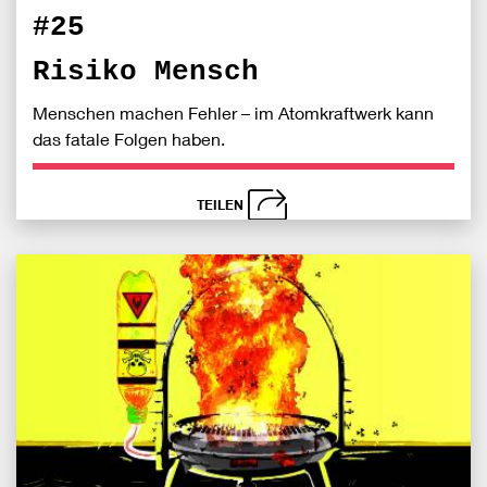
#25
Risiko Mensch
Menschen machen Fehler – im Atomkraftwerk kann
das fatale Folgen haben.
TEILEN
schließen
Bei
S
Fac
teile