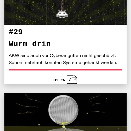
#29
Wurm drin
AKW sind auch vor Cyberangriffen nicht geschützt:
Schon mehrfach konnten Systeme gehackt werden.
TEILEN
schließen
Bei
S
Fac
teile