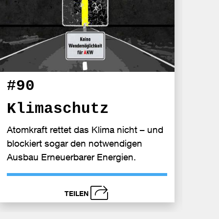
#9
#90
Ef
Klimaschutz
Atomk
Atomkraft rettet das Klima nicht – und
Energ
blockiert sogar den notwendigen
der E
Ausbau Erneuerbarer Energien.
TEILEN