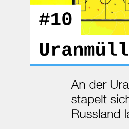
#10
Uranmüll
An der Ur
stapelt sic
Russland l