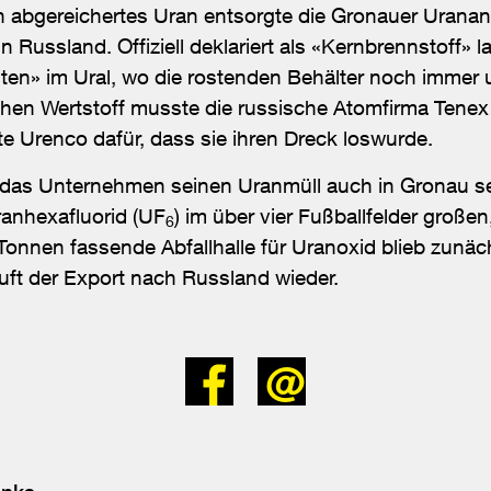
 abgereichertes Uran entsorgte die Gronauer Uranan
 Russland. Offiziell deklariert als «Kernbrennstoff» l
ten» im Ural, wo die rostenden Behälter noch immer 
chen Wertstoff musste die russische Atomfirma Tenex 
te Urenco dafür, dass sie ihren Dreck loswurde.
e das Unternehmen seinen Uranmüll auch in Gronau se
ranhexafluorid (UF
) im über vier Fußballfelder große
6
 Tonnen fassende Abfallhalle für Uranoxid blieb zunäc
uft der Export nach Russland wieder.
Bei
Senden
Facebook
teilen