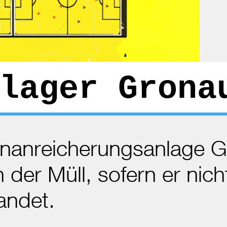
lager Grona
ananreicherungsanlage 
h der Müll, sofern er nich
andet.