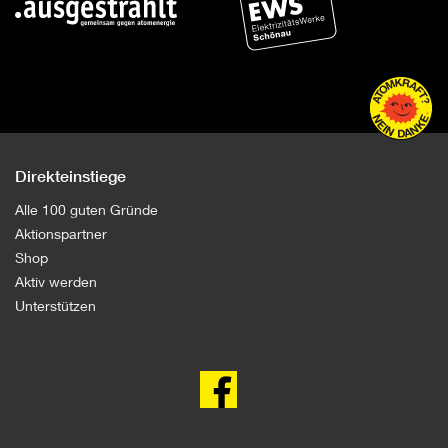
Direkteinstiege
Alle 100 guten Gründe
Aktionspartner
Shop
Aktiv werden
Unterstützen
100
gute
Gründe
gegen
Atomkraft
auf