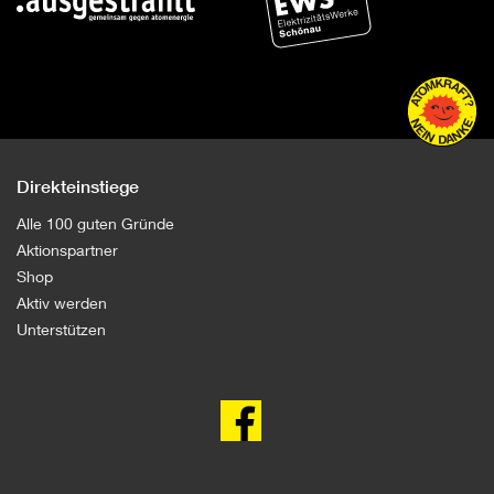
Direkteinstiege
Alle 100 guten Gründe
Aktionspartner
Shop
Aktiv werden
Unterstützen
100
gute
Gründe
gegen
Atomkraft
auf