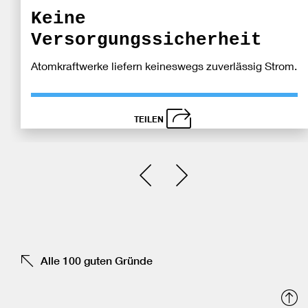
Keine
Versorgungssicherheit
Atomkraftwerke liefern keineswegs zuverlässig Strom.
TEILEN
schließen
Bei
Einen Slide zurück
Einen Slide vor
Fa
tei
Alle 100 guten Gründe
N