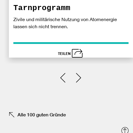
Tarnprogramm
Zivile und militärische Nutzung von Atomenergie
lassen sich nicht trennen.
TEILEN
schließen
Bei
Einen Slide zurück
Einen Slide vor
Fa
tei
Alle 100 guten Gründe
N