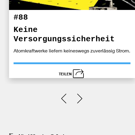
#88
Keine
Versorgungssicherheit
Atomkraftwerke liefern keineswegs zuverlässig Strom.
TEILEN
schließen
Bei
Einen Slide zurück
Einen Slide vor
Fa
tei