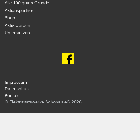
Alle 100 guten Gründe
Aktionspartner
Shop
Aktiv werden
Unterstützen
100
gute
Gründe
gegen
Atomkraft
auf
facebook
Impressum
Datenschutz
Kontakt
© Elektrizitätswerke Schönau eG 2026