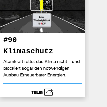
#9
#90
Ef
Klimaschutz
Atomk
Atomkraft rettet das Klima nicht – und
Energ
blockiert sogar den notwendigen
der E
Ausbau Erneuerbarer Energien.
TEILEN