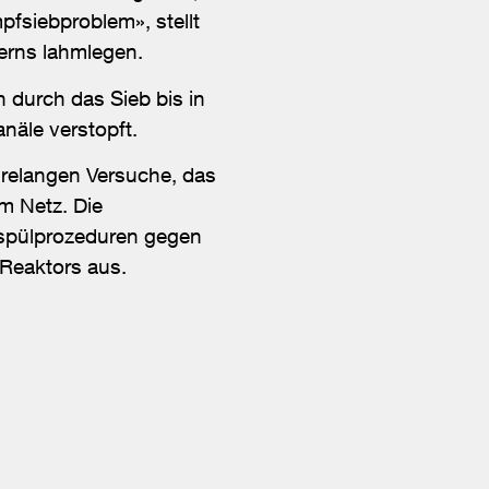
fsiebproblem», stellt
erns lahmlegen.
durch das Sieb bis in
näle verstopft.
hrelangen Versuche, das
m Netz. Die
spülprozeduren gegen
 Reaktors aus.