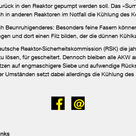
urück in den Reaktor gepumpt werden soll. Das «Sump
ch in anderen Reaktoren im Notfall die Kühlung des K
h Beunruhigenderes: Besonders feine Fasern können 
gen und dort einen Filz bilden, der die dünnen Kühlka
deutsche Reaktor-Sicherheitskommission (RSK) die ja
u lösen, für gescheitert. Dennoch bleiben alle AKW a
etzen auf engmaschigere Siebe und aufwendige Rück
er Umständen setzt dabei allerdings die Kühlung des
Bei
Senden
Facebook
teilen
inks