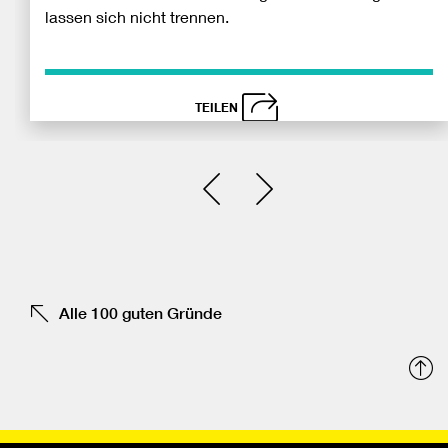
lassen sich nicht trennen.
TEILEN
schließen
Bei
Einen Slide zurück
Einen Slide vor
Fa
tei
Alle 100 guten Gründe
N
o