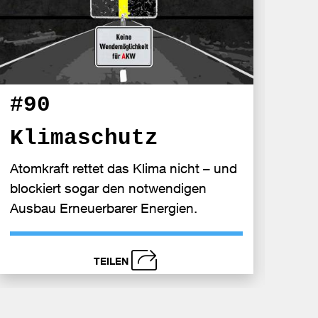
#9
#90
Ef
Klimaschutz
Atomk
Atomkraft rettet das Klima nicht – und
Energ
blockiert sogar den notwendigen
der E
Ausbau Erneuerbarer Energien.
TEILEN
schließen
s