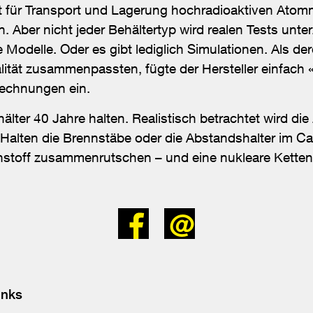
t für Transport und Lagerung hochradioaktiven Atommü
 Aber nicht jeder Behältertyp wird realen Tests unter
e Modelle. Oder es gibt lediglich Simulationen. Als d
alität zusammenpassten, fügte der Hersteller einfach «
rechnungen ein.
hälter 40 Jahre halten. Realistisch betrachtet wird d
Halten die Brennstäbe oder die Abstandshalter im Ca
nstoff zusammenrutschen – und eine nukleare Kettenr
Bei
Senden
Facebook
teilen
inks