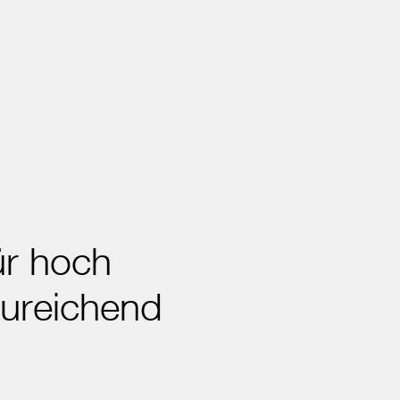
ür hoch
zureichend