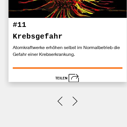
#11
Krebsgefahr
Atomkraftwerke erhöhen selbst im Normalbetrieb die
Gefahr einer Krebserkrankung.
TEILEN
schließen
Bei
Einen Slide zurück
Einen Slide vor
Fa
teil