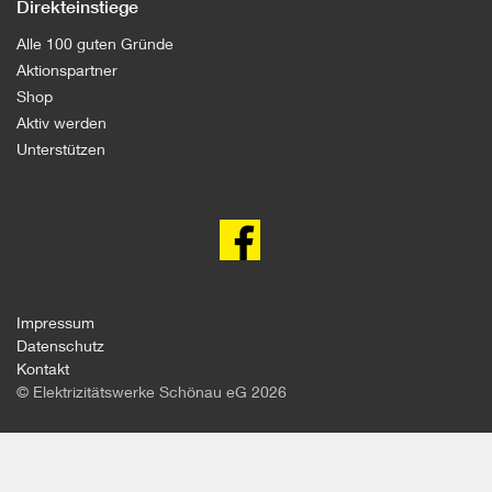
Direkteinstiege
Alle 100 guten Gründe
Aktionspartner
Shop
Aktiv werden
Unterstützen
100
gute
Gründe
gegen
Atomkraft
auf
facebook
Impressum
Datenschutz
Kontakt
© Elektrizitätswerke Schönau eG 2026