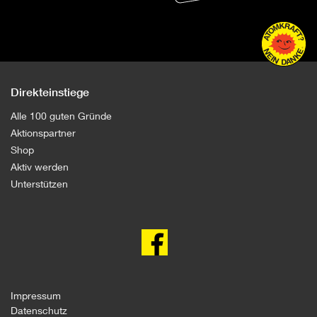
Direkteinstiege
Alle 100 guten Gründe
Aktionspartner
Shop
Aktiv werden
Unterstützen
100
gute
Gründe
gegen
Atomkraft
auf
facebook
Impressum
Datenschutz