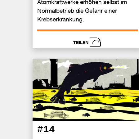
Atomkraftwerke erhöhen selbst im
Normalbetrieb die Gefahr einer
Krebserkrankung.
TEILEN
schließen
Bei
Fa
tei
#14