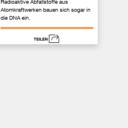
Radioaktive Abfallstoffe aus
Atomkraftwerken bauen sich sogar in
die DNA ein.
TEILEN
schließen
nden
Bei
Sende
ook
Facebook
teilen