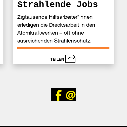
Strahlende Jobs
Zigtausende Hilfsarbeiter*innen
erledigen die Drecksarbeit in den
Atomkraftwerken – oft ohne
ausreichenden Strahlenschutz.
TEILEN
schließen
Senden
Bei
Se
Bei
Senden
cebook
Faceb
Facebook
len
teilen
teilen