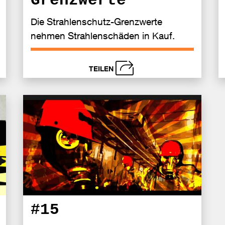
Grenzwerte
Die Strahlenschutz-Grenzwerte
nehmen Strahlenschäden in Kauf.
TEILEN
schließen
Senden
Bei
Se
cebook
Faceb
len
teilen
#15